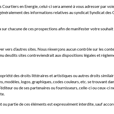
s Courtiers en Energie, celui-ci sera amené à vous adresser par voi
généralement des informations relatives au syndicat Syndicat des C
ur chacune de ces prospections afin de manifester votre souhait de
r vers d’autres sites. Nous n’exerçons aucun contrôle sur les cont
enu desdits sites contreviendrait aux dispositions légales et réglem
opriété des droits littéraires et artistiques ou autres droits similai
, modèles, logos, graphiques, codes couleurs, etc. se trouvant dans
’éditeur ou de ses partenaires ou fournisseurs, celle-ci ou ceux-ci 
te.
out ou partie de ces éléments est expressément interdite, sauf accor