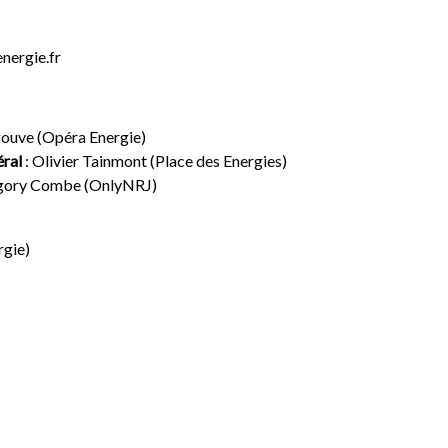
nergie.fr
gouve (Opéra Energie)
éral
: Olivier Tainmont (Place des Energies)
gory Combe (OnlyNRJ)
rgie)