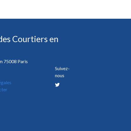
des Courtiers en
lm 75008 Paris
Suivez-
nous
égales
cter